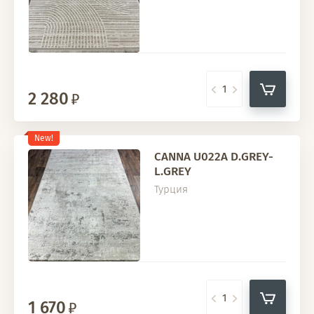
2 280
New!
CANNA U022A D.GREY-
L.GREY
Турция
1 670