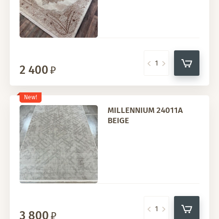
2 400
New!
MILLENNIUM 24011A
BEIGE
3 800